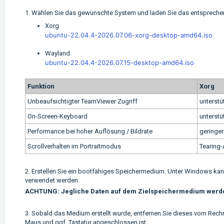
1. Wählen Sie das gewünschte System und laden Sie das entsprechende
Xorg
ubuntu-22.04.4-2026.07.06-xorg-desktop-amd64.iso
Wayland
ubuntu-22.04.4-2026.07.15-desktop-amd64.iso
Funktion
Xorg
Unbeaufsichtigter TeamViewer Zugriff
unterstü
On-Screen-Keyboard
unterstü
Performance bei hoher Auflösung / Bildrate
geringe
Scrollverhalten im Portraitmodus
Tearing-
2. Erstellen Sie ein bootfähiges Speichermedium. Unter Windows kan
verwendet werden.
ACHTUNG: Jegliche Daten auf dem Zielspeichermedium werden
3. Sobald das Medium erstellt wurde, entfernen Sie dieses vom Rechne
Maus und ggf. Tastatur angeschlossen ist.